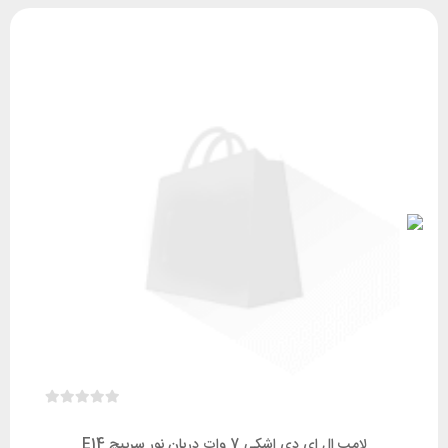
لامپ ال ای دی اشکی 7 وات دریان نور سرپیچ E14