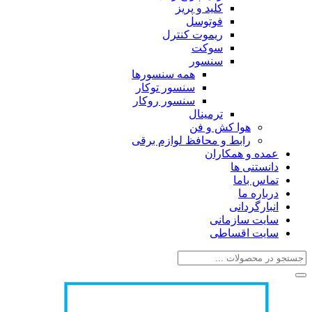
کلید و پریز
فوتوسل
ریموت کنترل
سوکت
سنسور
همه سنسورها
سنسور توکار
سنسور روکار
ترمینال
هوا کش و فن
رابط و محافظ لوازم برقی
عمده و همکاران
دانستنی ها
تماس باما
درباره ما
انبارگردانی
سایت سازمانی
سایت اقساطی