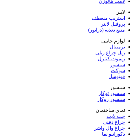
لامپ هالوژن
لاینر
استریپ منعطف
پروفیل لاینر
منبع تغذیه (درایور)
لوازم جانبی
ترمینال
ریل چراغ ریلی
ریموت کنترل
سنسور
سوکت
فوتوسل
سنسور
سنسور توکار
سنسور روکار
نمای ساختمان
جت لایت
چراغ دفنی
چراغ وال واشر
دکوراتیو نما