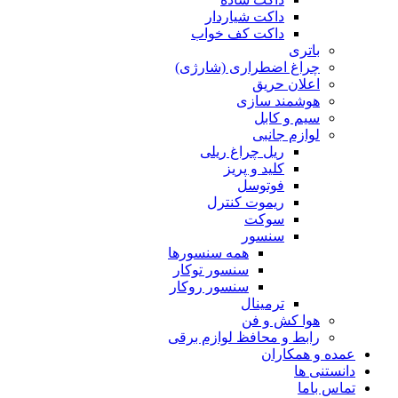
داکت شیاردار
داکت کف خواب
باتری
چراغ اضطراری (شارژی)
اعلان حریق
هوشمند سازی
سیم و کابل
لوازم جانبی
ریل چراغ ریلی
کلید و پریز
فوتوسل
ریموت کنترل
سوکت
سنسور
همه سنسورها
سنسور توکار
سنسور روکار
ترمینال
هوا کش و فن
رابط و محافظ لوازم برقی
عمده و همکاران
دانستنی ها
تماس باما