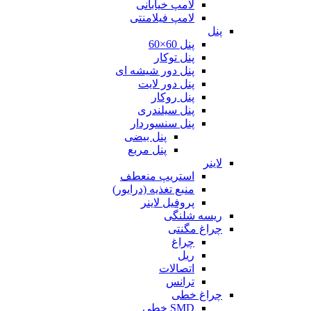
لامپ خیابانی
لامپ فیلامنتی
پنل
پنل 60×60
پنل توکار
پنل دور شیشه ای
پنل دور لایت
پنل روکار
پنل سیلندری
پنل سنسوردار
پنل بیضی
پنل مربع
لاینر
استریپ منعطف
منبع تغذیه (درایور)
پروفیل لاینر
ریسه شلنگی
چراغ مگنتی
چراغ
ریل
اتصالات
ترانس
چراغ خطی
SMD خطی