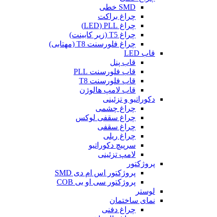
SMD خطی
چراغ براکت
چراغ LED) PLL)
چراغ T5 (زیر کابینت)
چراغ فلورسنت T8 (مهتابی)
قاب LED
قاب پنل
قاب فلورسنت PLL
قاب فلورسنت T8
قاب لامپ هالوژن
دکوراتیو و تزئینی
چراغ چشمی
چراغ سقفی لوکس
چراغ سقفی
چراغ ریلی
سرپیچ دکوراتیو
لامپ تزئینی
پروژکتور
پروژکتور اس ام دی SMD
پروژکتور سی او بی COB
لوستر
نمای ساختمان
چراغ دفنی