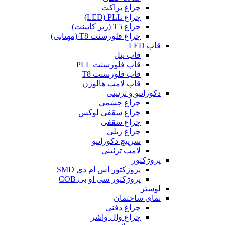
چراغ براکت
چراغ LED) PLL)
چراغ T5 (زیر کابینت)
چراغ فلورسنت T8 (مهتابی)
قاب LED
قاب پنل
قاب فلورسنت PLL
قاب فلورسنت T8
قاب لامپ هالوژن
دکوراتیو و تزئینی
چراغ چشمی
چراغ سقفی لوکس
چراغ سقفی
چراغ ریلی
سرپیچ دکوراتیو
لامپ تزئینی
پروژکتور
پروژکتور اس ام دی SMD
پروژکتور سی او بی COB
لوستر
نمای ساختمان
چراغ دفنی
چراغ وال واشر