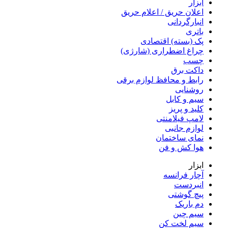
ابزار
اعلان حریق / اعلام حریق
انبارگردانی
باتری
پک (بسته) اقتصادی
چراغ اضطراری (شارژی)
چسب
داکت برق
رابط و محافظ لوازم برقی
روشنایی
سیم و کابل
کلید و پریز
لامپ فیلامنتی
لوازم جانبی
نمای ساختمان
هوا کش و فن
ابزار
آچار فرانسه
انبردست
پیچ گوشتی
دم باریک
سیم چین
سیم لخت کن