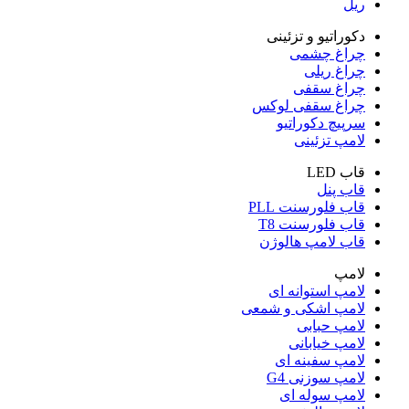
ریل
دکوراتیو و تزئینی
چراغ چشمی
چراغ ریلی
چراغ سقفی
چراغ سقفی لوکس
سرپیچ دکوراتیو
لامپ تزئینی
قاب LED
قاب پنل
قاب فلورسنت PLL
قاب فلورسنت T8
قاب لامپ هالوژن
لامپ
لامپ استوانه ای
لامپ اشکی و شمعی
لامپ حبابی
لامپ خیابانی
لامپ سفینه ای
لامپ سوزنی G4
لامپ سوله ای