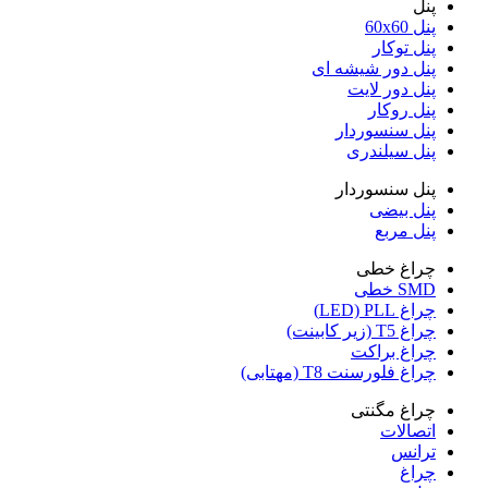
پنل
پنل 60x60
پنل توکار
پنل دور شیشه ای
پنل دور لایت
پنل روکار
پنل سنسوردار
پنل سیلندری
پنل سنسوردار
پنل بیضی
پنل مربع
چراغ خطی
SMD خطی
چراغ LED) PLL)
چراغ T5 (زیر کابینت)
چراغ براکت
چراغ فلورسنت T8 (مهتابی)
چراغ مگنتی
اتصالات
ترانس
چراغ