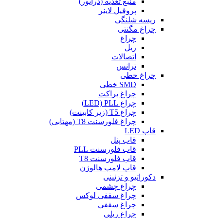
منبع تغذیه (درایور)
پروفیل لاینر
ریسه شلنگی
چراغ مگنتی
چراغ
ریل
اتصالات
ترانس
چراغ خطی
SMD خطی
چراغ براکت
چراغ LED) PLL)
چراغ T5 (زیر کابینت)
چراغ فلورسنت T8 (مهتابی)
قاب LED
قاب پنل
قاب فلورسنت PLL
قاب فلورسنت T8
قاب لامپ هالوژن
دکوراتیو و تزئینی
چراغ چشمی
چراغ سقفی لوکس
چراغ سقفی
چراغ ریلی