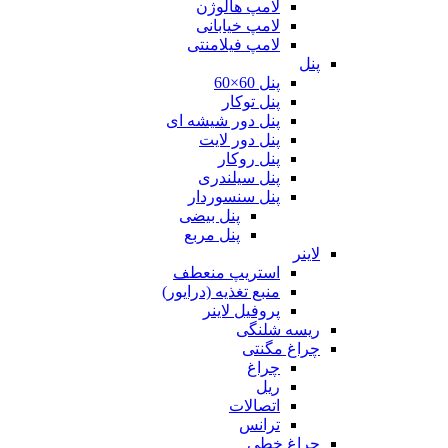
لامپ هالوژن
لامپ خیابانی
لامپ فیلامنتی
پنل
پنل 60×60
پنل توکار
پنل دور شیشه ای
پنل دور لایت
پنل روکار
پنل سیلندری
پنل سنسوردار
پنل بیضی
پنل مربع
لاینر
استریپ منعطف
منبع تغذیه (درایور)
پروفیل لاینر
ریسه شلنگی
چراغ مگنتی
چراغ
ریل
اتصالات
ترانس
چراغ خطی