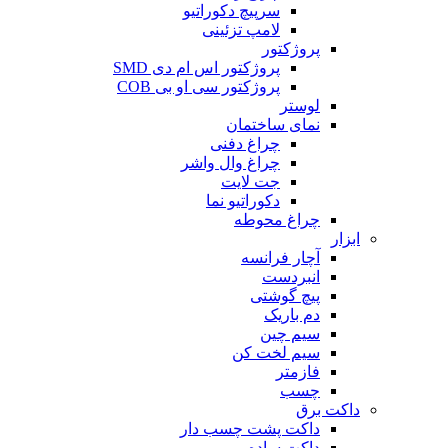
سرپیچ دکوراتیو
لامپ تزئینی
پروژکتور
پروژکتور اس ام دی SMD
پروژکتور سی او بی COB
لوستر
نمای ساختمان
چراغ دفنی
چراغ وال واشر
جت لایت
دکوراتیو نما
چراغ محوطه
ابزار
آچار فرانسه
انبردست
پیچ گوشتی
دم باریک
سیم چین
سیم لخت کن
فازمتر
چسب
داکت برق
داکت پشت چسب دار
داکت ساده