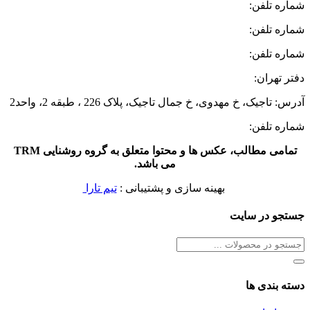
شماره تلفن:
32807026-026
شماره تلفن:
09127022273
شماره تلفن:
09123046511
دفتر تهران:
آدرس: تاجیک، خ مهدوی، خ جمال تاجیک، پلاک 226 ، طبقه 2، واحد2
شماره تلفن:
09127733015
تمامی مطالب، عکس ها و محتوا متعلق به گروه روشنایی TRM
می باشد.
بهینه سازی و پشتیبانی :
تیم تارا
جستجو در سایت
دسته بندی ها