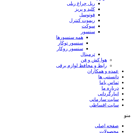
ریل چراغ ریلی
کلید و پریز
فوتوسل
ریموت کنترل
سوکت
سنسور
همه سنسورها
سنسور توکار
سنسور روکار
ترمینال
هوا کش و فن
رابط و محافظ لوازم برقی
عمده و همکاران
دانستنی ها
تماس باما
درباره ما
انبارگردانی
سایت سازمانی
سایت اقساطی
منو
صفحه اصلی
محصولات