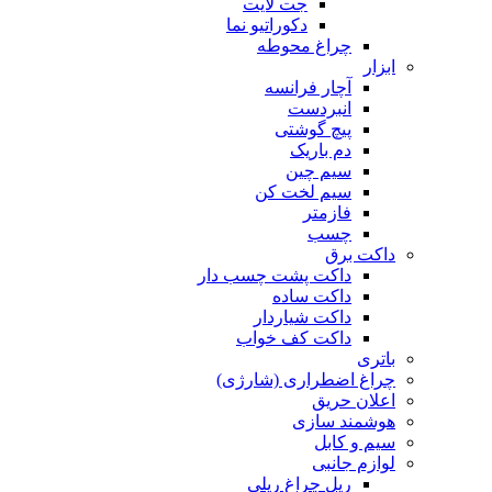
جت لایت
دکوراتیو نما
چراغ محوطه
ابزار
آچار فرانسه
انبردست
پیچ گوشتی
دم باریک
سیم چین
سیم لخت کن
فازمتر
چسب
داکت برق
داکت پشت چسب دار
داکت ساده
داکت شیاردار
داکت کف خواب
باتری
چراغ اضطراری (شارژی)
اعلان حریق
هوشمند سازی
سیم و کابل
لوازم جانبی
ریل چراغ ریلی