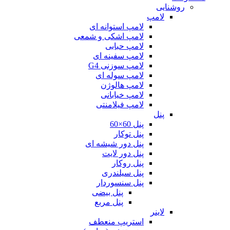
روشنایی
لامپ
لامپ استوانه ای
لامپ اشکی و شمعی
لامپ حبابی
لامپ سفینه ای
لامپ سوزنی G4
لامپ سوله ای
لامپ هالوژن
لامپ خیابانی
لامپ فیلامنتی
پنل
پنل 60×60
پنل توکار
پنل دور شیشه ای
پنل دور لایت
پنل روکار
پنل سیلندری
پنل سنسوردار
پنل بیضی
پنل مربع
لاینر
استریپ منعطف