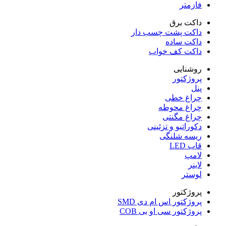
فازمتر
داکت برق
داکت پشت چسب دار
داکت ساده
داکت کف خواب
روشنایی
پروژکتور
پنل
چراغ خطی
چراغ محوطه
چراغ مگنتی
دکوراتیو و تزئینی
ریسه شلنگی
قاب LED
لامپ
لاینر
لوستر
پروژکتور
پروژکتور اس ام دی SMD
پروژکتور سی او بی COB