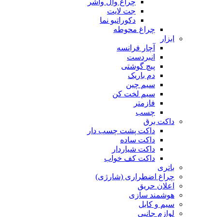
چراغ وال واشر
جت لایت
دکوراتیو نما
چراغ محوطه
ابزار
آچار فرانسه
انبردست
پیچ گوشتی
دم باریک
سیم چین
سیم لخت کن
فازمتر
چسب
داکت برق
داکت پشت چسب دار
داکت ساده
داکت شیاردار
داکت کف خواب
باتری
چراغ اضطراری (شارژی)
اعلان حریق
هوشمند سازی
سیم و کابل
لوازم جانبی