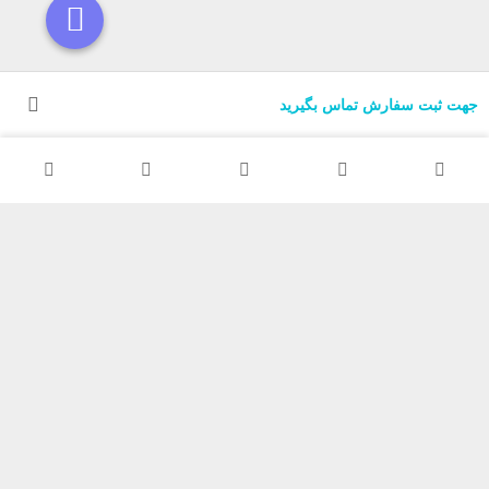
جهت ثبت سفارش تماس بگیرید
مجموعه TRM مفتخر است که با بیش از 20 سال تجربه در زمینه فروش
تجهیزات روشنایی و الکتریکی، در خدمت هم میهنان، همکاران و مشتریان
محترم بوده و با ارائه محصولات و خدمات با کیفیت در کسب رضایت عموم
مشتریان تلاش نموده است.
امید است با یاری خداوند منان و همراهی عزیزان، سهمی در بهبود هر چه
بهتر روشنایی و نورپردازی خانه ها داشته باشیم.