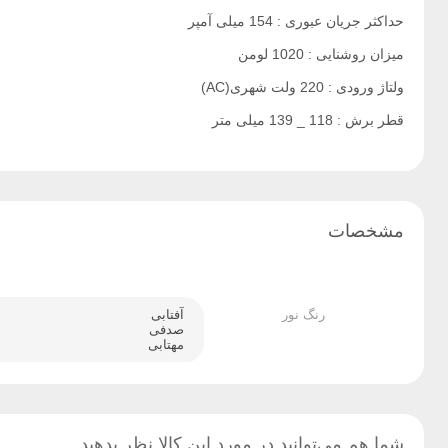
حداکثر جریان عبوری : 154 میلی آمپر
میزان روشنایی : 1020 لومن
ولتاژ ورودی : 220 ولت شهری(AC)
قطر برش : 118 _ 139 میلی متر
مشخصات
رنگ نور
آفتابی
صدفی
مهتابی
شما هم می‌توانید در مورد این کالا نظر بدهید.