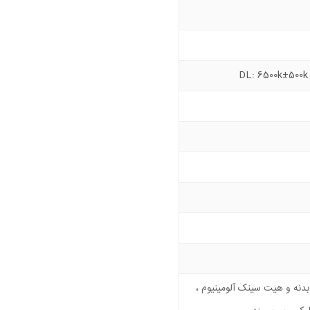
DL: 6500k±500k 
دنه و هیت سینک آلومینیوم ،