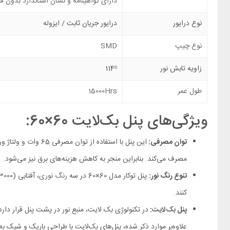
دارای گواهینامه و نشان استاندارد بدون ف
نوع درایور
درایور جریان ثابت / ایزوله
نوع چیپ
SMD
زاویه تابش نور
114ᵒ
طول عمر
15000Hrs
ویژگی‌های پنل بک‌لایت 60×60:
توان مصرفی:
مصرف می‌کند. بنابراین منجر به کاهش هزینه‌های برق نیز می‌شود.
تنوع رنگ نور:
پنل توکار مدل 60×60 در سه
رنگ نوری
کنند.
پنل
بک‌لایت
:
در تکنولوژی بک لایت، منبع نور در پشت پنل قرار دا
علاوه‌بر موارد ذکر شده، پنل‌های بک‌لایت با طراحی باریک و شیک 