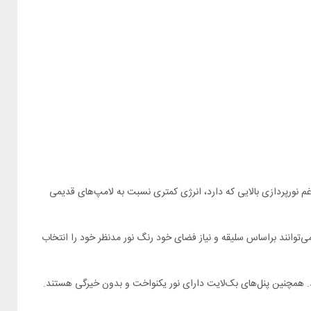
 مصرفی 65 وات و ولتاژ ورودی 240-220 ولت، از راندمان نوری بالایی برخوردار است. پنل توکار 65 وات علی‌رغم نورپردازی بالایی که دارد، انرژی کمتری نسبت به لامپ‌های قدیمی
4 کلوین) موجود می‌باشد. لذا کاربران می‌توانند براساس سلیقه و نیاز فضای خود رنگ نور مدنظر خود را انتخاب
. همچنین پنل‌های بک‌لایت دارای نور یکنواخت و بدون خیرگی هستند.