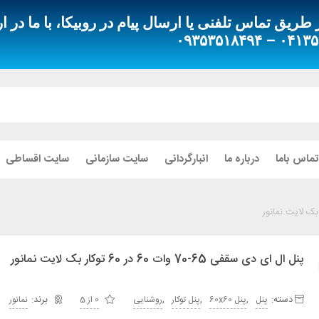
ق تماس تلفنی یا ارسال پیام در روبیکا، با ما در ار
۰۴۱۳۵۵۱۸۰۸۰
تماس باما
درباره ما
انبارگردانی
سایت سازمانی
سایت اقساطی
پنل ال ای دی سقفی 65-70 وات 60 در 60 توکار بک لایت نمانور
دسته:
,
,
,
پنل
پنل 60x60
پنل توکار
روشنایی
0 از 5
نمانور