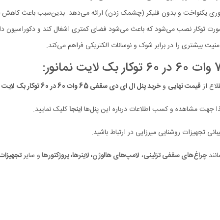
لاع از
قیمت نهایی
و
خرید پنل ال ای دی سقفی 65 وات 60 در 60 توکار بک لایت نمانور
اینجا
کلیک نمایید.
نی تجهیزات روشنایی میرزایی در ارتباط باشید.
انند
چراغ‌های سقفی تزئینی
،
لامپ‌های هالوژن
،
لاینرها
،
پروژکتورها
و سایر
تجهیزات 