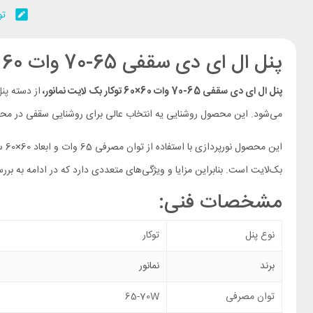
تو
پنل ال ای دی سقفی 65-70 وات 60 در 60 توکار بک لایت نمانور
پنل ال ای دی سقفی 65-70 وات 60×60 توکار بک لایت نمانور،
از دسته
پنل
می‌شود. این محصول روشنایی یه انتخاب عالی برای روشنایی سقفی در مح
این محصول نورپردازی با استفاده از توان مصرفی 65 وات و ابعاد 60×60 سانتی‌متر، نور یکنواخت و باکیفیتی را برای کاربران به‌ارمغان می‌آورد. تکنولوژی استفاده شده در ساخت این پنل،
بک‌لایت است. بنابراین مزایا و ویژگی‌های متعددی دارد که در ادامه به بررس
مشخصات فنی:
نوع پنل
توکار
برند
نمانور
توان مصرفی
65-70W