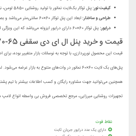
کیفیت نور:
پنل توکار بک‌لایت نمانور با تولید روشنایی 5850 لومن، نوری یکنواخت و بدون فلیکر (چشمک زدن) ارائه می‌دهد. بدین‌سبب باعث کاهش خستگی چشم کاربران می‌شود.
طراحی و ساختار:
ابعاد این پنل توکار 60×60 سانتی‌متر می‌باشد و بصورت توکار نصب می‌شود که باعث می‌شود فضای کمتری اشغال کند و دکوراسیون داخلی را بهبود بخشد.
درایور:
پنل توکار 60×60 دارای درایور ایزوله می‌باشد که این ویژگی امنیت بیشتری را در برابر شوک و نوسانات الکتریکی فراهم می‌کند.
قیمت و خرید پنل ال ای دی سقفی 65-70 وات 60 در 60 توکار بک لایت نمانور:
قیمت این محصول نورپردازی، با توجه به نوسانات بازار متغییر بوده، برای اط
پنل‌های بک لایت 60×60 نمانور در وات‌های متنوع به بازار عرضه می‌شود. لذا جهت مشاهده و کسب اطلاعات درباره این پنل‌ها
همچنین می‌توانید جهت مشاوره رایگان و کسب اطلاعات بیشتر با تیم پشتیبا
تجهیزات روشنایی میرزایی، مرجع تخصصی فروش بی واسطه انواع لامپ م
نقاط قوت
دارای یک عدد درایور جریان ثابت