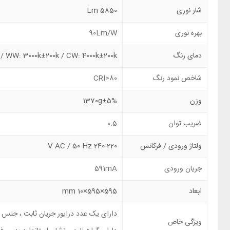
شار نوری
5850 Lm
بهره نوری
90Lm/W
دمای رنگ
/ WW: 3000k±200k / CW: 4000k±200k
شاخص نمود رنگ
CRI>80
وزن
1370g±5%
ضریب توان
0.5
ولتاژ ورودی / فرکانس
240-220 V AC / 50 Hz
جریان ورودی
591mA
ابعاد
595×595×10 mm
دارای یک عدد درایور جریان ثابت ، جنس ب
ویژگی خاص