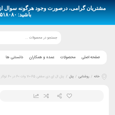
مشتریان گرامی، درصورت وجود هرگونه سوال از طری
باشید:
 – ۰۹۳۵۳۵۱۸۴۹۴
صفحه اصلی
محصولات
عمده و همکاران
دانستنی ها
خانه
/
روشنایی
/
پنل
/
پنل ال ای دی سقفی 65-70 وات 60 در 60 توکار بک لایت نمانور