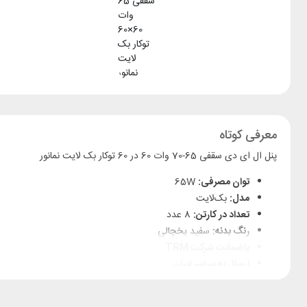
معرفی کوتاه
پنل ال ای دی سقفی 65-70 وات 60 در 60 توکار بک لایت نمانور
توان مصرفی:
65W
مدل:
بک‌لایت
تعداد در کارتن:
8 عدد
رنگ بدنه:
سفید یخچالی
باضمانت شرکت TRM
ارسال به سراسر ایران
دارای گارانتی