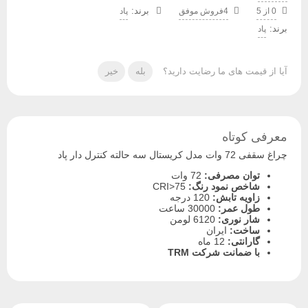
0 از 5
4فروش موفق
پاد
برند:
پاد
آیا از قیمت های ما رضایت دارید؟
بله
خیر
معرفی کوتاه
چراغ سقفی 72 وات مدل کریستال سه حالته کنترل دار پاد
توان مصرفی:
72 وات
شاخص نمود رنگ:
CRI>75
زاویه تابش:
120 درجه
طول عمر:
30000 ساعت
شار نوری:
6120 لومن
ساخت:
ایران
گارانتی:
12 ماه
با ضمانت شرکت TRM