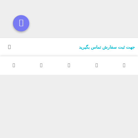
جهت ثبت سفارش تماس بگیرید
مجموعه TRM مفتخر است که با بیش از 20 سال تجربه در زمینه فروش
تجهیزات روشنایی و الکتریکی، در خدمت هم میهنان، همکاران و مشتریان
محترم بوده و با ارائه محصولات و خدمات با کیفیت در کسب رضایت عموم
مشتریان تلاش نموده است.
امید است با یاری خداوند منان و همراهی عزیزان، سهمی در بهبود هر چه
بهتر روشنایی و نورپردازی خانه ها داشته باشیم.