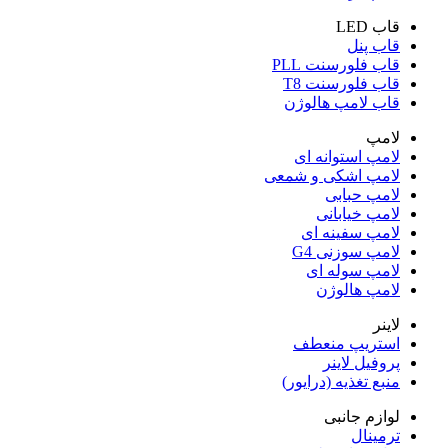
قاب LED
قاب پنل
قاب فلورسنت PLL
قاب فلورسنت T8
قاب لامپ هالوژن
لامپ
لامپ استوانه ای
لامپ اشکی و شمعی
لامپ حبابی
لامپ خیابانی
لامپ سفینه ای
لامپ سوزنی G4
لامپ سوله ای
لامپ هالوژن
لاینر
استریپ منعطف
پروفیل لاینر
منبع تغذیه (درایور)
لوازم جانبی
ترمینال