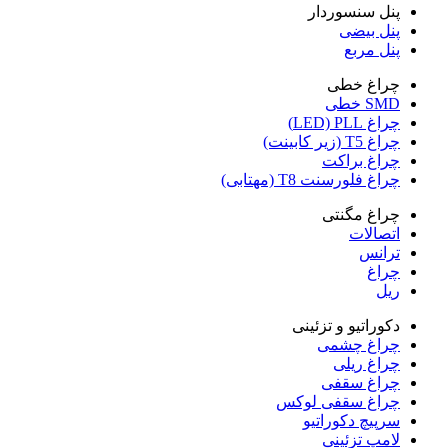
پنل سنسوردار
پنل بیضی
پنل مربع
چراغ خطی
SMD خطی
چراغ LED) PLL)
چراغ T5 (زیر کابینت)
چراغ براکت
چراغ فلورسنت T8 (مهتابی)
چراغ مگنتی
اتصالات
ترانس
چراغ
ریل
دکوراتیو و تزئینی
چراغ چشمی
چراغ ریلی
چراغ سقفی
چراغ سقفی لوکس
سرپیچ دکوراتیو
لامپ تزئینی