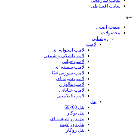
سایت سازمانی
سایت اقساطی
منو
صفحه اصلی
محصولات
روشنایی
لامپ
لامپ استوانه ای
لامپ اشکی و شمعی
لامپ حبابی
لامپ سفینه ای
لامپ سوزنی G4
لامپ سوله ای
لامپ هالوژن
لامپ خیابانی
لامپ فیلامنتی
پنل
پنل 60×60
پنل توکار
پنل دور شیشه ای
پنل دور لایت
پنل روکار