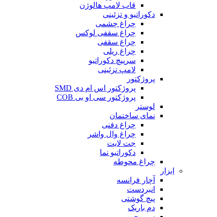
قاب لامپ هالوژن
دکوراتیو و تزئینی
چراغ چشمی
چراغ سقفی لوکس
چراغ سقفی
چراغ ریلی
سرپیچ دکوراتیو
لامپ تزئینی
پروژکتور
پروژکتور اس ام دی SMD
پروژکتور سی او بی COB
لوستر
نمای ساختمان
چراغ دفنی
چراغ وال واشر
جت لایت
دکوراتیو نما
چراغ محوطه
ابزار
آچار فرانسه
انبردست
پیچ گوشتی
دم باریک
سیم چین