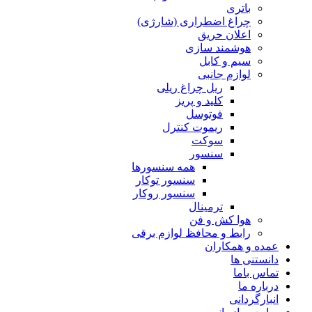
باتری
چراغ اضطراری (شارژی)
اعلان حریق
هوشمند سازی
سیم و کابل
لوازم جانبی
ریل چراغ ریلی
کلید و پریز
فوتوسل
ریموت کنترل
سوکت
سنسور
همه سنسورها
سنسور توکار
سنسور روکار
ترمینال
هوا کش و فن
رابط و محافظ لوازم برقی
عمده و همکاران
دانستنی ها
تماس باما
درباره ما
انبارگردانی