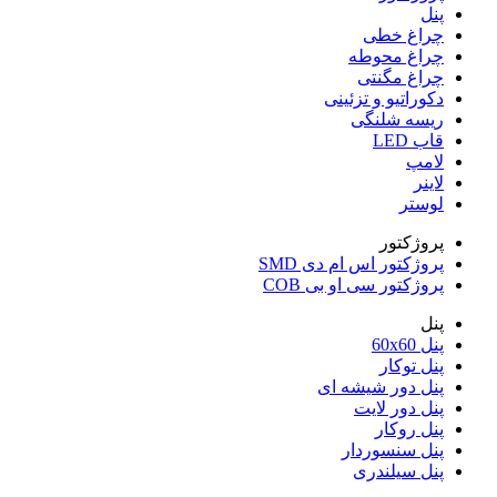
پنل
چراغ خطی
چراغ محوطه
چراغ مگنتی
دکوراتیو و تزئینی
ریسه شلنگی
قاب LED
لامپ
لاینر
لوستر
پروژکتور
پروژکتور اس ام دی SMD
پروژکتور سی او بی COB
پنل
پنل 60x60
پنل توکار
پنل دور شیشه ای
پنل دور لایت
پنل روکار
پنل سنسوردار
پنل سیلندری