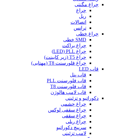
چراغ مگنتی
چراغ
ریل
اتصالات
ترانس
چراغ خطی
SMD خطی
چراغ براکت
چراغ LED) PLL)
چراغ T5 (زیر کابینت)
چراغ فلورسنت T8 (مهتابی)
قاب LED
قاب پنل
قاب فلورسنت PLL
قاب فلورسنت T8
قاب لامپ هالوژن
دکوراتیو و تزئینی
چراغ چشمی
چراغ سقفی لوکس
چراغ سقفی
چراغ ریلی
سرپیچ دکوراتیو
لامپ تزئینی