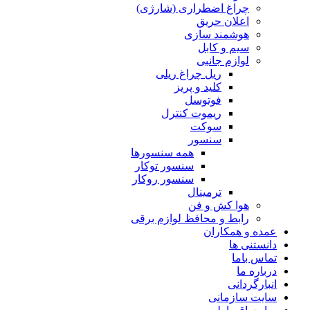
چراغ اضطراری (شارژی)
اعلان حریق
هوشمند سازی
سیم و کابل
لوازم جانبی
ریل چراغ ریلی
کلید و پریز
فوتوسل
ریموت کنترل
سوکت
سنسور
همه سنسورها
سنسور توکار
سنسور روکار
ترمینال
هوا کش و فن
رابط و محافظ لوازم برقی
عمده و همکاران
دانستنی ها
تماس باما
درباره ما
انبارگردانی
سایت سازمانی