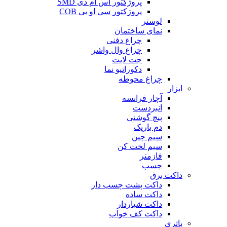
پروژکتور اس ام دی SMD
پروژکتور سی او بی COB
لوستر
نمای ساختمان
چراغ دفنی
چراغ وال واشر
جت لایت
دکوراتیو نما
چراغ محوطه
ابزار
آچار فرانسه
انبردست
پیچ گوشتی
دم باریک
سیم چین
سیم لخت کن
فازمتر
چسب
داکت برق
داکت پشت چسب دار
داکت ساده
داکت شیاردار
داکت کف خواب
باتری