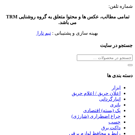
شماره تلفن:
09127733015
تمامی مطالب، عکس ها و محتوا متعلق به گروه روشنایی TRM
می باشد.
بهینه سازی و پشتیبانی :
تیم تارا
جستجو در سایت
دسته بندی ها
ابزار
اعلان حریق / اعلام حریق
انبارگردانی
باتری
پک (بسته) اقتصادی
چراغ اضطراری (شارژی)
چسب
داکت برق
رابط و محافظ لوازم برقی