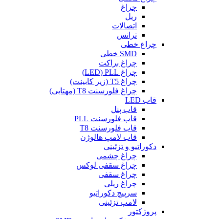
چراغ
ریل
اتصالات
ترانس
چراغ خطی
SMD خطی
چراغ براکت
چراغ LED) PLL)
چراغ T5 (زیر کابینت)
چراغ فلورسنت T8 (مهتابی)
قاب LED
قاب پنل
قاب فلورسنت PLL
قاب فلورسنت T8
قاب لامپ هالوژن
دکوراتیو و تزئینی
چراغ چشمی
چراغ سقفی لوکس
چراغ سقفی
چراغ ریلی
سرپیچ دکوراتیو
لامپ تزئینی
پروژکتور