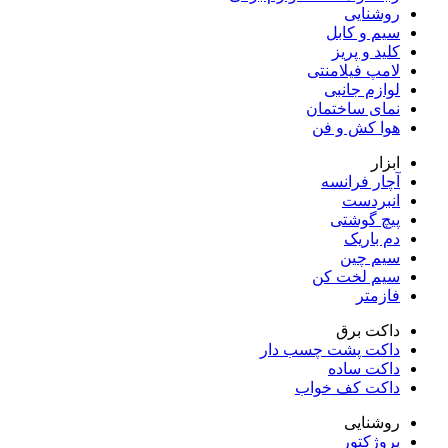
روشنایی
سیم و کابل
کلید و پریز
لامپ فیلامنتی
لوازم جانبی
نمای ساختمان
هوا کش و فن
ابزار
آچار فرانسه
انبردست
پیچ گوشتی
دم باریک
سیم چین
سیم لخت کن
فازمتر
داکت برق
داکت پشت چسب دار
داکت ساده
داکت کف خواب
روشنایی
پروژکتور