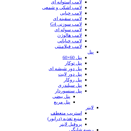
لامپ استوانه ای
لامپ اشکی و شمعی
لامپ حبابی
لامپ سفینه ای
لامپ سوزنی G4
لامپ سوله ای
لامپ هالوژن
لامپ خیابانی
لامپ فیلامنتی
پنل
پنل 60×60
پنل توکار
پنل دور شیشه ای
پنل دور لایت
پنل روکار
پنل سیلندری
پنل سنسوردار
پنل بیضی
پنل مربع
لاینر
استریپ منعطف
منبع تغذیه (درایور)
پروفیل لاینر
ریسه شلنگی