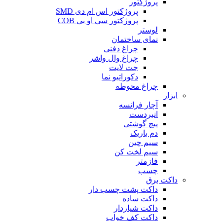
پروژکتور
پروژکتور اس ام دی SMD
پروژکتور سی او بی COB
لوستر
نمای ساختمان
چراغ دفنی
چراغ وال واشر
جت لایت
دکوراتیو نما
چراغ محوطه
ابزار
آچار فرانسه
انبردست
پیچ گوشتی
دم باریک
سیم چین
سیم لخت کن
فازمتر
چسب
داکت برق
داکت پشت چسب دار
داکت ساده
داکت شیاردار
داکت کف خواب