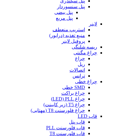
پنل سیلندری
پنل سنسوردار
پنل بیضی
پنل مربع
لاینر
استریپ منعطف
منبع تغذیه (درایور)
پروفیل لاینر
ریسه شلنگی
چراغ مگنتی
چراغ
ریل
اتصالات
ترانس
چراغ خطی
SMD خطی
چراغ براکت
چراغ LED) PLL)
چراغ T5 (زیر کابینت)
چراغ فلورسنت T8 (مهتابی)
قاب LED
قاب پنل
قاب فلورسنت PLL
قاب فلورسنت T8