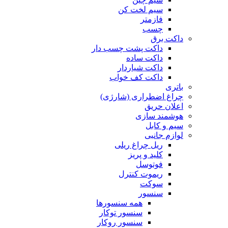
سیم لخت کن
فازمتر
چسب
داکت برق
داکت پشت چسب دار
داکت ساده
داکت شیاردار
داکت کف خواب
باتری
چراغ اضطراری (شارژی)
اعلان حریق
هوشمند سازی
سیم و کابل
لوازم جانبی
ریل چراغ ریلی
کلید و پریز
فوتوسل
ریموت کنترل
سوکت
سنسور
همه سنسورها
سنسور توکار
سنسور روکار