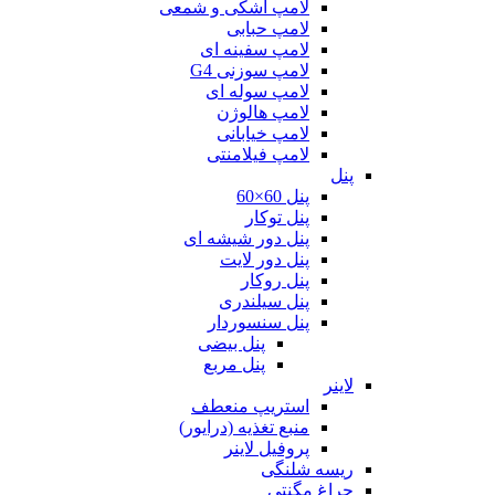
لامپ اشکی و شمعی
لامپ حبابی
لامپ سفینه ای
لامپ سوزنی G4
لامپ سوله ای
لامپ هالوژن
لامپ خیابانی
لامپ فیلامنتی
پنل
پنل 60×60
پنل توکار
پنل دور شیشه ای
پنل دور لایت
پنل روکار
پنل سیلندری
پنل سنسوردار
پنل بیضی
پنل مربع
لاینر
استریپ منعطف
منبع تغذیه (درایور)
پروفیل لاینر
ریسه شلنگی
چراغ مگنتی