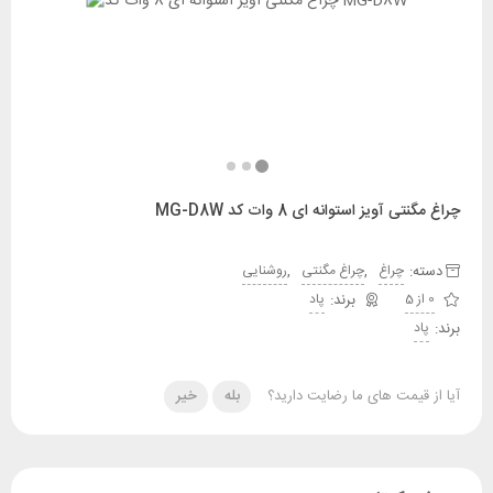
چراغ مگنتی آویز استوانه ای 8 وات کد MG-D8W
دسته:
,
,
چراغ
چراغ مگنتی
روشنایی
0 از 5
پاد
برند:
پاد
آیا از قیمت های ما رضایت دارید؟
بله
خیر