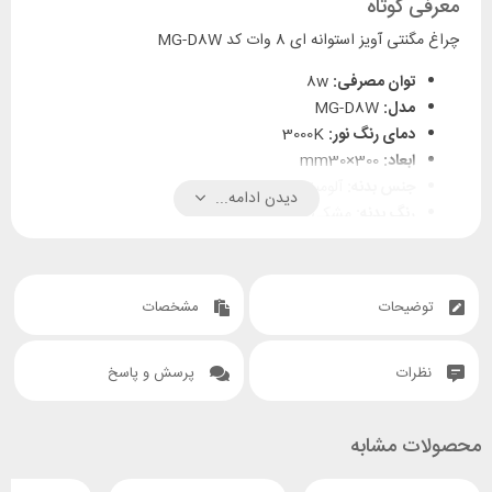
معرفی کوتاه
چراغ مگنتی آویز استوانه ای 8 وات کد MG-D8W
توان مصرفی:
8w
مدل:
MG-D8W
دمای رنگ نور:
3000K
ابعاد:
mm30×300
جنس بدنه:
آلومینیومی
دیدن ادامه...
رنگ بدنه:
مشکی
گارانتی:
12 الی 18 ماه
نوع نصب:
مگنتی
با ضمانت شرکت TRM
توضیحات
مشخصات
نظرات
پرسش و پاسخ
محصولات مشابه