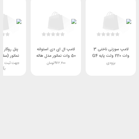
لامپ سوزنی ناخنی 3
لامپ ال ای دی استوانه
وات 220 ولت پایه G4
50 وات نمانور مدل هاله
نمانور (سقف
(ژله‌ای)
بزودی
۹۷۲.۲۰۰
تومان
جهت ثبت سف
بگیر