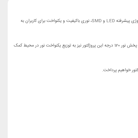
لوژی پیشرفته
LED
و
SMD
، نوری باکیفیت و یکنواخت برای کاربران به
این پروژکتور از توان 50 وات برخوردار است که بهره نوری 100 لومن بر وات را فراهم می‌کند. این میزان روشنایی برای فضا های بزرگ و باز مناسب است. زاویه پخش نور 120 درجه این پروژکتور نیز به توزیع یکنواخت نور در محیط کمک
کتور خواهیم پرداخت.