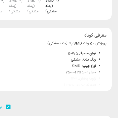
معرفی کوتاه
پروژکتور 50 وات SMD پاد (بدنه مشکی)
توان مصرفی:
50W
رنگ بدنه:
مشکی
نوع چیپ:
SMD
طول عمر:
25000Hrs
زاویه پخش:
120º
بهره نوری:
100 Lm/w
تعداد در کارتن:
40 عدد
با ضمانت شرکت TRM
تو