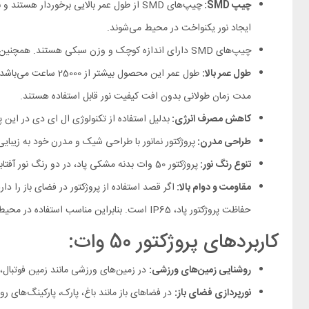
چیپ SMD:
ایجاد نور یکنواخت در محیط می‌شوند.
چیپ‌های SMD دارای اندازه کوچک و وزن سبکی هستند. همچنین نسبت به محصولات روشنایی قدیمی‌تر شار نوری بیشتری تولید می‌کنند. بدین‌ترتیب روشنایی بیشتری برای کاربران به‌ارمغان می‌آورند.
طول عمر بالا:
طول عمر این محصول
مدت زمان طولانی بدون افت کیفیت نور قابل استفاده هستند.
کاهش مصرف انرژی:
بدلیل استفاده از تکنولوژی ال ای دی در این پ
طراحی مدرن:
پروژکتور نمانور با طراحی شیک و مدرن خود به زیب
تنوع رنگ نور:
پروژکتور 50 وات بدنه مشکی پاد، در دو رنگ نور آفتابی (3000 کلوین)، مهتابی (6000 کلوین) به بازار عرضه می‌شود. می‌توانید براساس سلیقه و نیاز فضای خود از رنگ نور های موجود انتخاب کنید.
مقاومت و دوام بالا:
اگر قصد استفاده از پروژکتور در فضای باز را دار
حفاظت پروژکتور پاد، IP65 است. بنابراین مناسب استفاده در محیط‌های مختلف با شرایط آب و هوایی مختلف است.
کاربردهای پروژکتور 50 وات:
روشنایی زمین‌های ورزشی:
در زمین‌های ورزشی مانند زمین فوتبال‌
نورپردازی فضای باز:
در فضاهای باز مانند باغ، پارک، پارکینگ‌های ر