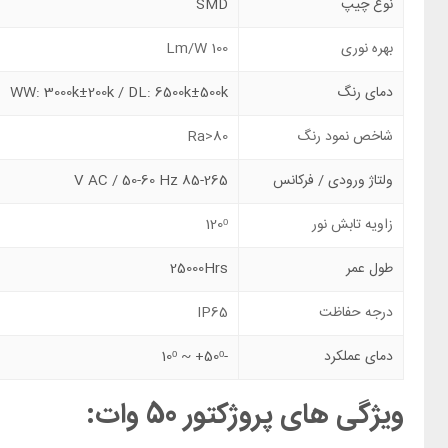
نوع چیپ
SMD
بهره نوری
100 Lm/W
دمای رنگ
WW: 3000k±200k / DL: 6500k±500k
شاخص نمود رنگ
Ra>80
ولتاژ ورودی / فرکانس
85-265 V AC / 50-60 Hz
زاویه تابش نور
120ᵒ
طول عمر
25000Hrs
درجه حفاظت
IP65
دمای عملکرد
-10ᵒ ~ +50ᵒ
ویژگی های پروژکتور 50 وات: