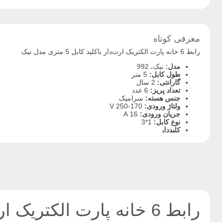
معرفی کوتاه
رابط 6 خانه پارت الکتریک ارت‌دار باکلید کابل 5 متری مدل نیک
مدل:
نیک، 992
طول کابل:
5 متر
گارانتی:
2 سال
تعداد پریز:
6 عدد
جنس هسته:
سرامیک
ولتاژ ورودی:
170-250 V
جریان ورودی:
16 A
نوع کابل:
1*3
کلیددار
ارت‌دار
رنگ بدنه:
سفید
استاندارد:
دارای استاندارد ملی ایران، گواهی CE اروپایی و سیستم مدیریت کیفیت ISO-9001
رابط 6 خانه پارت الکتریک ارت‌دار باکلید کابل 5 متری مدل نیک