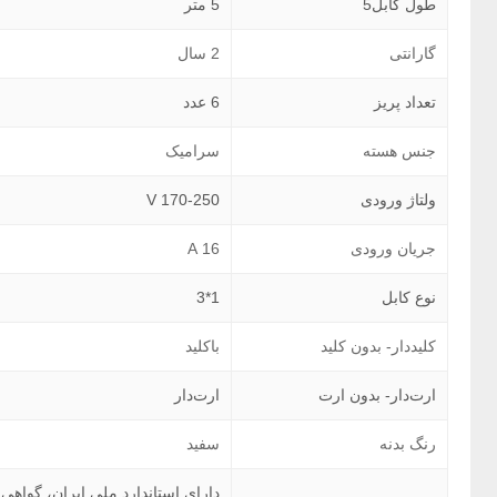
طول کابل5
5 متر
گارانتی
2 سال
تعداد پریز
6 عدد
جنس هسته
سرامیک
ولتاژ ورودی
170-250 V
جریان ورودی
16 A
نوع کابل
1*3
کلیددار- بدون کلید
باکلید
ارت‌دار- بدون ارت
ارت‌دار
رنگ بدنه
سفید