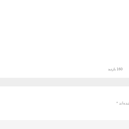
160 بازدید
ده‌اند
*