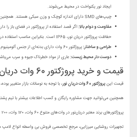
ایجاد نور یکنواخت در محیط می‌شوند.
چیپ‌های SMD دارای اندازه کوچک و وزن سبکی هستند. همچنین نسبت به محصولات روشنایی قدیمی‌تر شار نوری بیشتری تولید می‌کنند. بدین‌ترتیب روشنایی بیشتری برای کاربران به‌ارمغان می‌آورند.
مقاومت و دوام بالا:
اگر قصد استفاده از پروژکتور در فضای باز را دار
حفاظت پروژکتور دریان نور، IP65 است. بنابراین مناسب استفاده در محیط‌های مختلف با شرایط آب و هوایی مختلف است.
طراحی و ساختار:
پروژکتور 60 وات دارای بدنه‌ای از جنس آلومینیوم با کیفیت بالا است که علاوه‌بر مقاومت در برابر ضربه و خوردگی، به‌دفع حرارت نیز کمک می‌کند. بدین‌سبب طول عمر و کارایی نورافکن افزایش می‌یابد.
دوست دار محیط زیست:
عاری از مواد خطرناک جیوه و سرب می‌باش
قیمت و خرید پروژکتور 60 وات دریان نور
قیمت این
پروژکتور 60 وات دریان نور
، با توجه به نوسانات بازار متغییر بوده
همچنین می‌توانید جهت مشاوره رایگان و کسب اطلاعات بیشتر با تیم پشتیبا
پروژکتورهای برند معتبر دریان‌نور در وات‌های متنوع 60 وات، 120 وات،
200 وات
تجهیزات روشنایی میرزایی، مرجع تخصصی فروش بی واسطه انواع لامپ ما