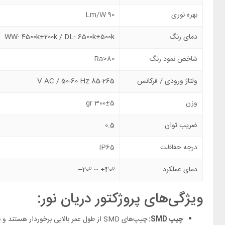
بهره نوری
90 Lm/W
دمای رنگ
WW: 4500k±200k / DL: 6500k±500k
شاخص نمود رنگ
Ra>80
ولتاژ ورودی / فرکانس
85-265 V AC / 50-60 Hz
وزن
300±5
gr
ضریب توان
0.5
درجه حفاظت
IP65
دمای عملکرد
20ᵒ ~ +40ᵒ
–
ویژگی‌های پروژکتور دریان نور:
چیپ SMD: